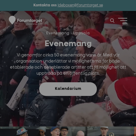
Kontakta oss
Ideboxen@forumtorget.se
Evenemang i Uppsala
Evenemang
Vi genomför cirka 50 evenemang varje år. Med vår
organisation underlättar vi möjligheterna för både
etablerade och oetablerade artister att få möjlighet att
uppträda på en offentlig plats.
Kalendarium