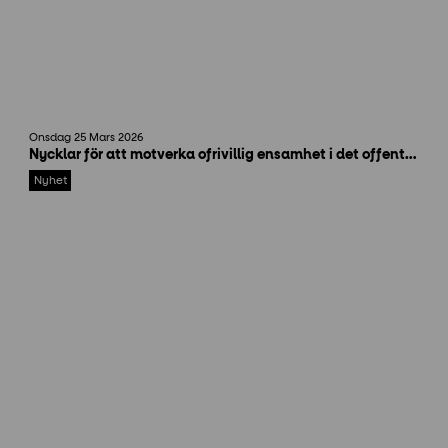
I
Onsdag 25 Mars 2026
M
Nycklar för att motverka ofrivillig ensamhet i det offentliga rummet
G
_
Nyhet
3
3
7
5
2