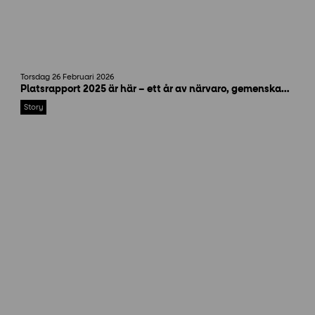
P
Torsdag 26 Februari 2026
l
Platsrapport 2025 är här – ett år av närvaro, gemenskap och 184 aktiviteter
a
t
Story
s
r
a
p
p
o
r
t