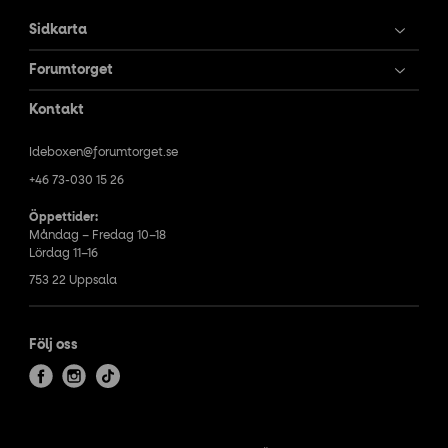
Sidkarta
Forumtorget
Kontakt
Ideboxen@forumtorget.se
+46 73-030 15 26
Öppettider:
Måndag – Fredag 10–18
Lördag 11–16
753 22 Uppsala
Följ oss
f
i
t
a
n
i
c
s
k
e
t
t