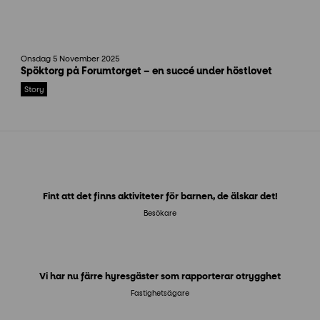
s
Onsdag 5 November 2025
p
Spöktorg på Forumtorget – en succé under höstlovet
ö
k
Story
e
n
h
e
m
s
i
Fint att det finns aktiviteter för barnen, de älskar det!
d
Besökare
a
Vi har nu färre hyresgäster som rapporterar otrygghet
Fastighetsägare