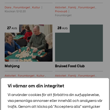
Dans
,
Forumtorget
,
Kultur
Aktivitet
,
Familj
,
Forumtorget
,
Klockan 12-12:20
Prova-på
Forumtorget
27
28
AUG
AUG
Mahjong
Bruised Food Club
Aktivitet
,
Forumtorget
,
Kultur
,
Aktivitet
,
Familj
,
Forumtorget
,
Prova-på
Prova-på
Klockan 17-19
Forumtorget
Vi värnar om din integritet
Vi använder cookies för att förbättra din surfupplevelse,
7
12
SEP
SEP
visa personliga annonser eller innehåll och analysera vår
trafik. Genom att klicka på "Acceptera alla" samtycker