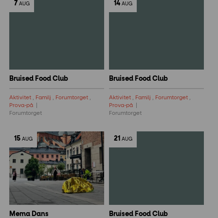
7
14
AUG
AUG
Bruised Food Club
Bruised Food Club
Aktivitet
,
Familj
,
Forumtorget
,
Aktivitet
,
Familj
,
Forumtorget
,
Prova-på
Prova-på
Forumtorget
Forumtorget
15
21
AUG
AUG
Mema Dans
Bruised Food Club