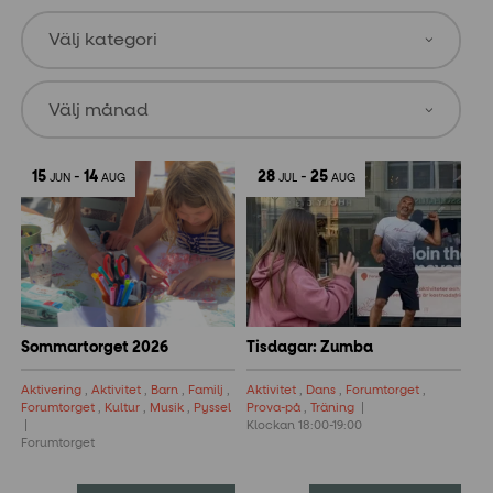
15
-
14
28
-
25
JUN
AUG
JUL
AUG
Sommartorget 2026
Tisdagar: Zumba
Aktivering
,
Aktivitet
,
Barn
,
Familj
,
Aktivitet
,
Dans
,
Forumtorget
,
Forumtorget
,
Kultur
,
Musik
,
Pyssel
Prova-på
,
Träning
Klockan 18:00-19:00
Forumtorget