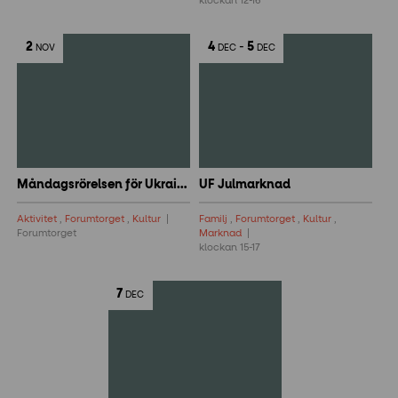
klockan 12-16
2
4
-
5
NOV
DEC
DEC
Måndagsrörelsen för Ukraina
UF Julmarknad
Aktivitet
,
Forumtorget
,
Kultur
Familj
,
Forumtorget
,
Kultur
,
Forumtorget
Marknad
klockan 15-17
7
DEC