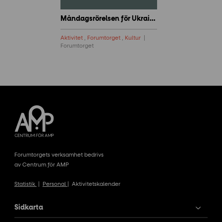
Måndagsrörelsen för Ukraina
Aktivitet
,
Forumtorget
,
Kultur
Forumtorget
Forumtorgets verksamhet bedrivs
av Centrum för AMP
Statistik
|
Personal
|
Aktivitetskalender
Sidkarta