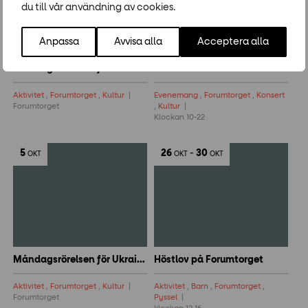
du till vår användning av cookies.
Anpassa
Avvisa alla
Acceptera alla
Måndagsrörelsen för Ukraina
Kulturnatten 2026
Aktivitet
,
Forumtorget
,
Kultur
Evenemang
,
Forumtorget
,
Konsert
Forumtorget
,
Kultur
Klockan 10-22
5
26
-
30
OKT
OKT
OKT
Måndagsrörelsen för Ukraina
Höstlov på Forumtorget
Aktivitet
,
Forumtorget
,
Kultur
Aktivitet
,
Barn
,
Forumtorget
,
Forumtorget
Pyssel