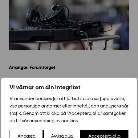
Arrangör: Forumtorget
Vi värnar om din integritet
Vi använder cookies för att förbättra din surfupplevelse,
Populära event
visa personliga annonser eller innehåll och analysera vår
trafik. Genom att klicka på "Acceptera alla" samtycker
15
-
14
28
-
25
JUN
AUG
JUL
AUG
du till vår användning av cookies.
Anpassa
Avvisa alla
Acceptera alla