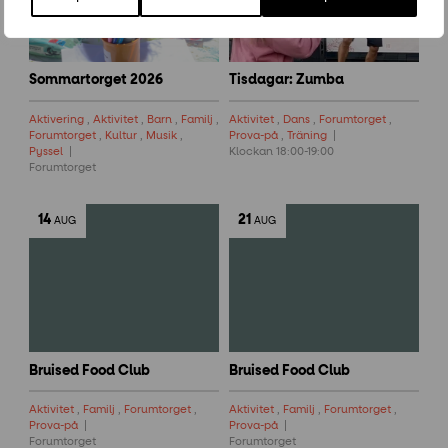
Sommartorget 2026
Tisdagar: Zumba
Aktivering
,
Aktivitet
,
Barn
,
Familj
,
Aktivitet
,
Dans
,
Forumtorget
,
Forumtorget
,
Kultur
,
Musik
,
Prova-på
,
Träning
Pyssel
Klockan 18:00-19:00
Forumtorget
14
21
AUG
AUG
Bruised Food Club
Bruised Food Club
Aktivitet
,
Familj
,
Forumtorget
,
Aktivitet
,
Familj
,
Forumtorget
,
Prova-på
Prova-på
Forumtorget
Forumtorget