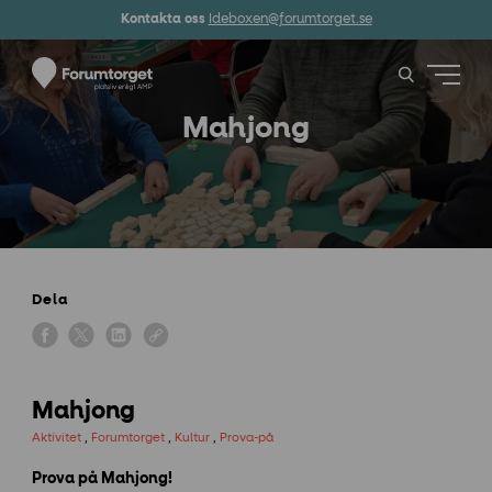
Kontakta oss
Ideboxen@forumtorget.se
Mahjong
Dela
Mahjong
Aktivitet
,
Forumtorget
,
Kultur
,
Prova-på
Prova på Mahjong!