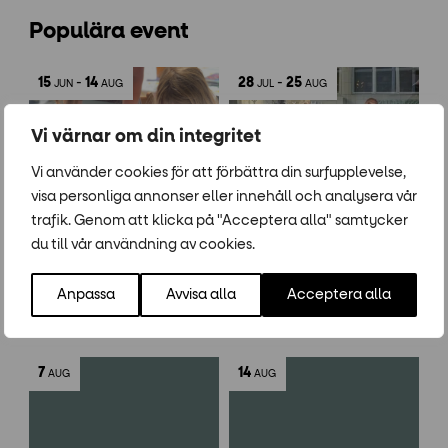
Populära event
15
-
14
28
-
25
JUN
AUG
JUL
AUG
Vi värnar om din integritet
Vi använder cookies för att förbättra din surfupplevelse,
visa personliga annonser eller innehåll och analysera vår
trafik. Genom att klicka på "Acceptera alla" samtycker
Sommartorget 2026
Tisdagar: Zumba
du till vår användning av cookies.
Aktivering
,
Aktivitet
,
Barn
,
Familj
,
Aktivitet
,
Dans
,
Forumtorget
,
Forumtorget
,
Kultur
,
Musik
,
Prova-på
,
Träning
Anpassa
Avvisa alla
Acceptera alla
Pyssel
Klockan 18:00-19:00
Forumtorget
7
14
AUG
AUG