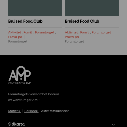
Bruised Food Club
Bruised Food Club
Aktivitet
,
Familj
,
Forumtorget
,
Aktivitet
,
Familj
,
Forumtorget
,
Prova-på
Prova-på
Forumtorget
Forumtorget
Forumtorgets verksamhet bedrivs
av Centrum för AMP
Statistik
|
Personal
|
Aktivitetskalender
Sidkarta