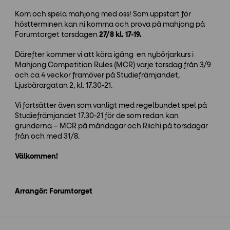
Kom och spela mahjong med oss! Som uppstart för
höstterminen kan ni komma och prova på mahjong på
Forumtorget torsdagen
27/8 kl. 17-19.
Därefter kommer vi att köra igång en nybörjarkurs i
Mahjong Competition Rules (MCR) varje torsdag från 3/9
och ca 4 veckor framöver på Studiefrämjandet,
Ljusbärargatan 2, kl. 17.30-21.
Vi fortsätter även som vanligt med regelbundet spel på
Studiefrämjandet 17.30-21 för de som redan kan
grunderna – MCR på måndagar och Riichi på torsdagar
från och med 31/8.
Välkommen!
Arrangör: Forumtorget