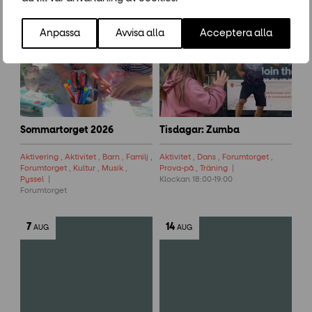
15
-
14
28
-
25
JUN
AUG
JUL
AUG
Anpassa
Avvisa alla
Acceptera alla
Sommartorget 2026
Tisdagar: Zumba
Aktivering
,
Aktivitet
,
Barn
,
Familj
,
Aktivitet
,
Dans
,
Forumtorget
,
Forumtorget
,
Kultur
,
Musik
,
Prova-på
,
Träning
Pyssel
Klockan 18:00-19:00
Forumtorget
7
14
AUG
AUG