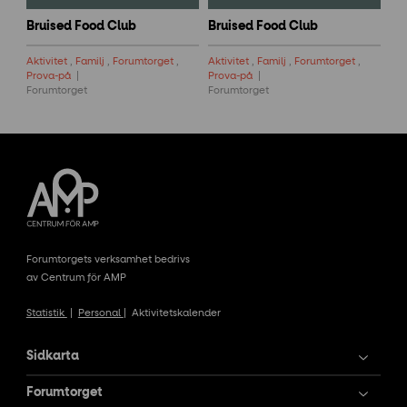
Bruised Food Club
Bruised Food Club
Aktivitet
,
Familj
,
Forumtorget
,
Aktivitet
,
Familj
,
Forumtorget
,
Prova-på
Prova-på
Forumtorget
Forumtorget
Forumtorgets verksamhet bedrivs
av Centrum för AMP
Statistik
|
Personal
|
Aktivitetskalender
Sidkarta
Forumtorget