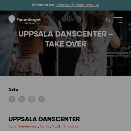
Kontakta oss
Ideboxen@forumtorget.se
UPPSALA DANSCENTER –
TAKE OVER
Dela
UPPSALA DANSCENTER
Barn
,
Evenemang
,
Familj
,
Musik
,
Prova-på