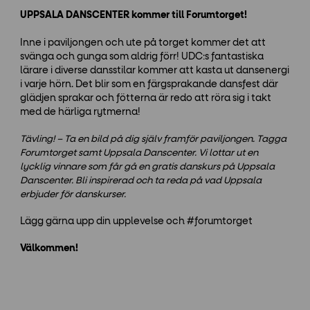
UPPSALA DANSCENTER kommer till Forumtorget!
Inne i paviljongen och ute på torget kommer det att
svänga och gunga som aldrig förr! UDC:s fantastiska
lärare i diverse dansstilar kommer att kasta ut dansenergi
i varje hörn. Det blir som en färgsprakande dansfest där
glädjen sprakar och fötterna är redo att röra sig i takt
med de härliga rytmerna!
Tävling! – Ta en bild på dig själv framför paviljongen. Tagga
Forumtorget samt Uppsala Danscenter. Vi lottar ut en
lycklig vinnare som får gå en gratis danskurs på Uppsala
Danscenter. Bli inspirerad och ta reda på vad Uppsala
erbjuder för danskurser.
Lägg gärna upp din upplevelse och #forumtorget
Välkommen!