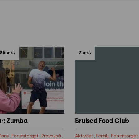
25
7
AUG
AUG
ar: Zumba
Bruised Food Club
Dans
,
Forumtorget
,
Prova-på
,
Aktivitet
,
Familj
,
Forumtorget