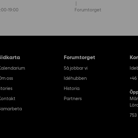
:00-19:00
Forumtorget
Sidkarta
Forumtorget
Ko
Kalendarium
Så jobbar vi
Ide
Om oss
Idéhubben
+46 
Stories
Historia
Öpp
Kontakt
Partners
Mån
Lör
Samarbeta
753