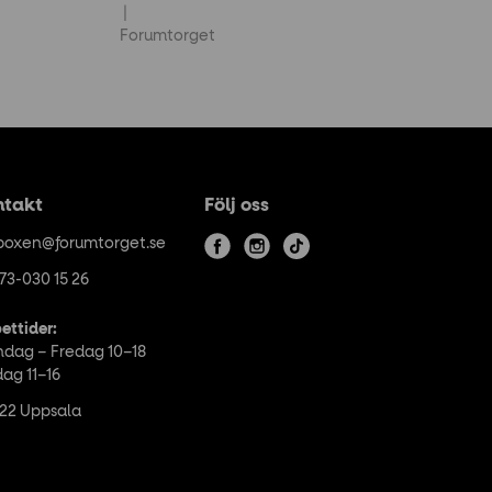
Forumtorget
ntakt
Följ oss
boxen@forumtorget.se
f
i
t
73-030 15 26
a
n
i
c
s
k
ettider:
e
t
t
dag – Fredag 10–18
b
a
o
dag 11–16
o
g
k
 22 Uppsala
o
r
k
a
m