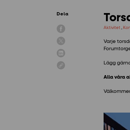
Dela
Tors
Aktivitet
,
Ko
Varje tors
Forumtorge
Lägg gärna
Alla våra ak
Välkomme