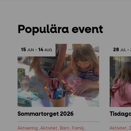
Populära event
15
-
14
28
-
JUN
AUG
JUL
Sommartorget 2026
Tisdag
Aktivering
,
Aktivitet
,
Barn
,
Familj
,
Aktivitet
,