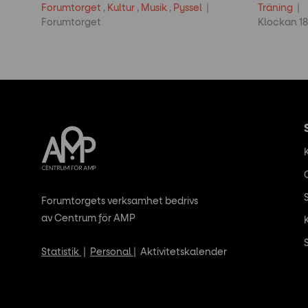
Forumtorget
,
Kultur
,
Musik
,
Pyssel
Träning
Forumtorget
Klockan 18
Forumtorgets verksamhet bedrivs
av Centrum för AMP
Statistik
|
Personal
|
Aktivitetskalender