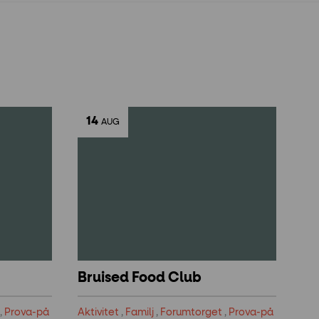
14
AUG
Bruised Food Club
,
Prova-på
Aktivitet
,
Familj
,
Forumtorget
,
Prova-på