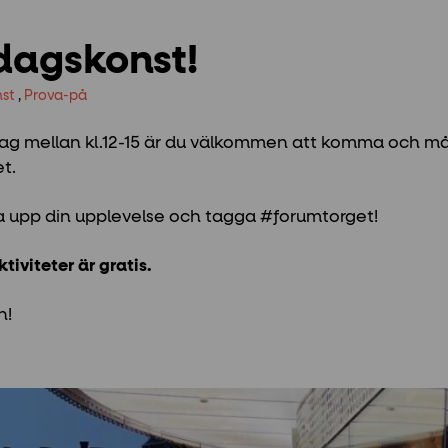
dagskonst!
nst
,
Prova-på
dag mellan kl.12-15 är du välkommen att komma och må
t.
 upp din upplevelse och tagga #forumtorget!
tiviteter är gratis.
n!