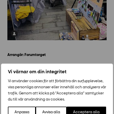
Arrangör: Forumtorget
Vi värnar om din integritet
Populära event
Vi använder cookies för att förbättra din surfupplevelse,
visa personliga annonser eller innehåll och analysera vår
trafik. Genom att klicka på "Acceptera alla" samtycker
15
-
14
28
-
25
JUN
AUG
JUL
AUG
du till vår användning av cookies.
Anpassa
Avvisa alla
Acceptera alla