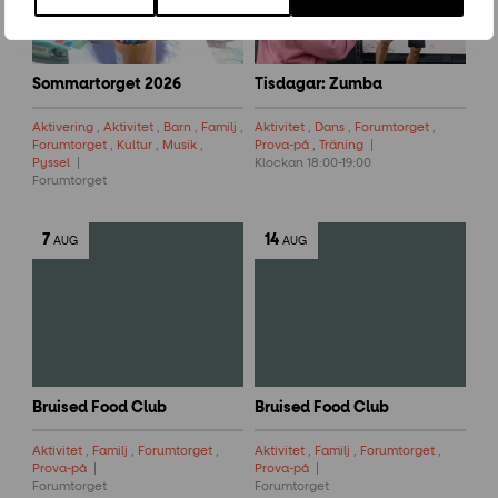
Sommartorget 2026
Tisdagar: Zumba
Aktivering
,
Aktivitet
,
Barn
,
Familj
,
Aktivitet
,
Dans
,
Forumtorget
,
Forumtorget
,
Kultur
,
Musik
,
Prova-på
,
Träning
Pyssel
Klockan 18:00-19:00
Forumtorget
7
14
AUG
AUG
Bruised Food Club
Bruised Food Club
Aktivitet
,
Familj
,
Forumtorget
,
Aktivitet
,
Familj
,
Forumtorget
,
Prova-på
Prova-på
Forumtorget
Forumtorget