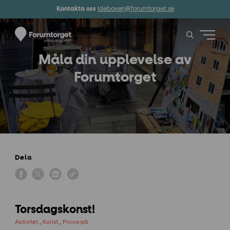
Kontakta oss
Ideboxen@forumtorget.se
Måla din upplevelse av
Forumtorget
Dela
Torsdagskonst!
Aktivitet
,
Konst
,
Prova-på