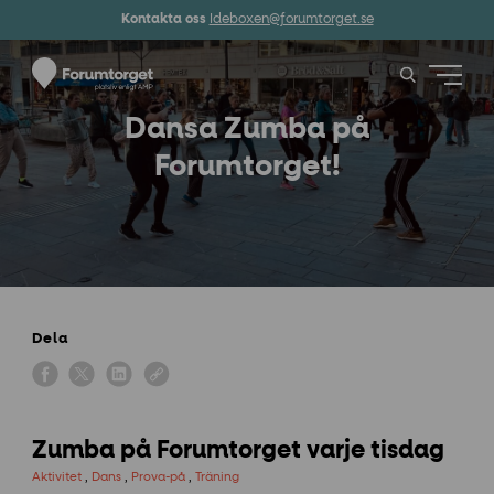
Kontakta oss
Ideboxen@forumtorget.se
Dansa Zumba på
Forumtorget!
Dela
Zumba på Forumtorget varje tisdag
Aktivitet
,
Dans
,
Prova-på
,
Träning