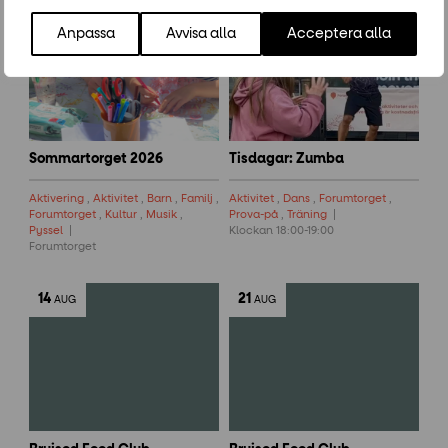
15
-
14
28
-
25
JUN
AUG
JUL
AUG
Anpassa
Avvisa alla
Acceptera alla
Sommartorget 2026
Tisdagar: Zumba
Aktivering
,
Aktivitet
,
Barn
,
Familj
,
Aktivitet
,
Dans
,
Forumtorget
,
Forumtorget
,
Kultur
,
Musik
,
Prova-på
,
Träning
Pyssel
Klockan 18:00-19:00
Forumtorget
14
21
AUG
AUG