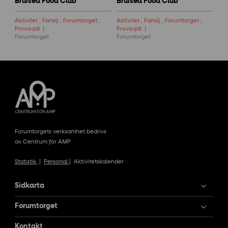
Bruised Food Club
Bruised Food Club
Aktivitet
,
Familj
,
Forumtorget
,
Aktivitet
,
Familj
,
Forumtorget
,
Prova-på
Prova-på
Forumtorget
Forumtorget
Forumtorgets verksamhet bedrivs
av Centrum för AMP
Statistik
|
Personal
|
Aktivitetskalender
Sidkarta
Forumtorget
Kontakt