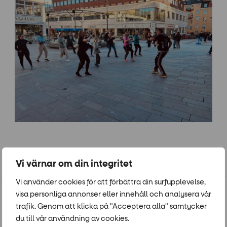
Arrangör: ZumbaMadness.se
Vi värnar om din integritet
Vi använder cookies för att förbättra din surfupplevelse,
visa personliga annonser eller innehåll och analysera vår
Populära event
trafik. Genom att klicka på "Acceptera alla" samtycker
du till vår användning av cookies.