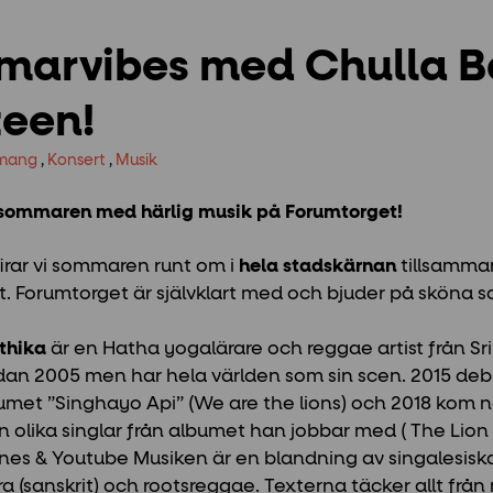
arvibes med Chulla Ba
een!
mang
,
Konsert
,
Musik
sommaren med härlig musik på Forumtorget!
irar vi sommaren runt om i
hela stadskärnan
tillsamm
et. Forumtorget är självklart med och bjuder på sköna
thika
är en Hatha yogalärare och reggae artist från Sri
dan 2005 men har hela världen som sin scen.
2015 de
met ”Singhayo Api” (We are the lions) och 2018 kom nä
n olika singlar från albumet han jobbar med ( The Lion
tunes & Youtube Musiken är en blandning av singalesisk
(sanskrit) och rootsreggae. Texterna täcker allt från mil