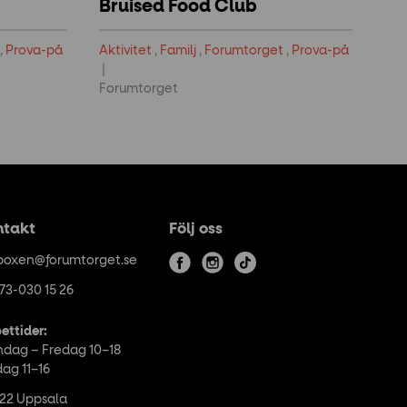
Bruised Food Club
,
Prova-på
Aktivitet
,
Familj
,
Forumtorget
,
Prova-på
Forumtorget
ntakt
Följ oss
boxen@forumtorget.se
f
i
t
73-030 15 26
a
n
i
c
s
k
ettider:
e
t
t
dag – Fredag 10–18
b
a
o
dag 11–16
o
g
k
 22 Uppsala