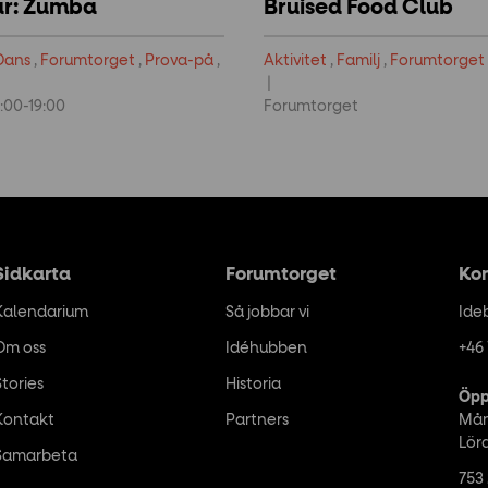
ar: Zumba
Bruised Food Club
Dans
,
Forumtorget
,
Prova-på
,
Aktivitet
,
Familj
,
Forumtorget
:00-19:00
Forumtorget
Sidkarta
Forumtorget
Ko
Kalendarium
Så jobbar vi
Ide
Om oss
Idéhubben
+46 
Stories
Historia
Öpp
Kontakt
Partners
Mån
Lör
Samarbeta
753