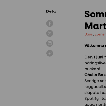
Dela
Somm
Mart
Dans
,
Evene
Välkomna 
Den
1 juni
f
näringsliv
pucken!
Chulla Bak
Sverige se
reggaealbu
släppte ha
Spotify, I
yogamantra 