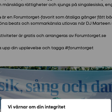
h mänskliga rättigheter och sjungs på singalesiska, en
n
är en Forumtorget-favorit som åtaliga gånger fått bå
köna beats och sommarkänsla utlovas när DJ Marteen stä
ktiviteter är gratis och arrangeras av Forumtorget.se
 upp din upplevelse och tagga #forumtorget
Vi värnar om din integritet