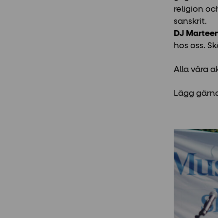
religion oc
sanskrit.
DJ Martee
hos oss. S
Alla våra a
Lägg gärna