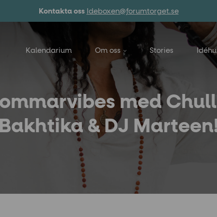
Kontakta oss
Ideboxen@forumtorget.se
Kalendarium
Om oss
Stories
Idéh
ommarvibes med Chul
Bakhtika & DJ Marteen