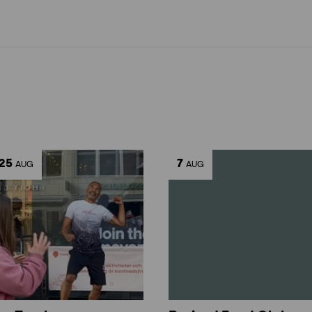
25
7
AUG
AUG