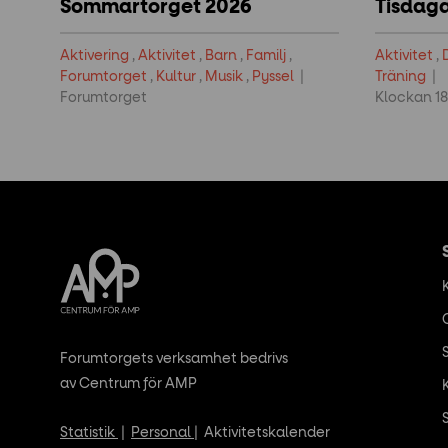
Sommartorget 2026
Tisdag
Aktivering
,
Aktivitet
,
Barn
,
Familj
,
Aktivitet
,
Forumtorget
,
Kultur
,
Musik
,
Pyssel
Träning
Forumtorget
Klockan 18
Forumtorgets verksamhet bedrivs
av Centrum för AMP
Statistik
|
Personal
|
Aktivitetskalender