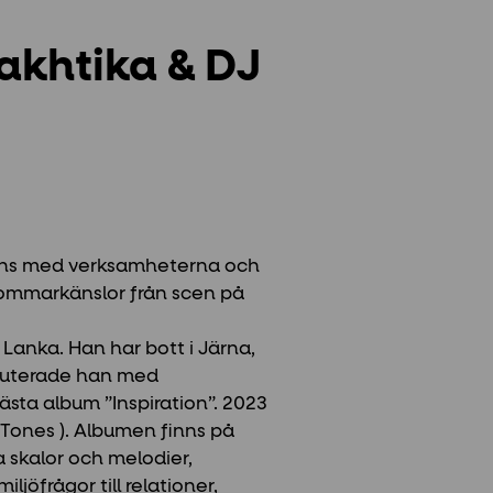
khtika & DJ
ans med verksamheterna och
 sommarkänslor från scen på
 Lanka. Han har bott i Järna,
buterade han med
sta album ”Inspiration”. 2023
 Tones ). Albumen finns på
a skalor och melodier,
jöfrågor till relationer,