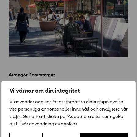
Arrangör: Forumtorget
Vi värnar om din integritet
Vi använder cookies för att förbättra din surfupplevelse,
Populära event
visa personliga annonser eller innehåll och analysera vår
trafik. Genom att klicka på "Acceptera alla" samtycker
15
-
14
28
-
25
du till vår användning av cookies.
JUN
AUG
JUL
AUG