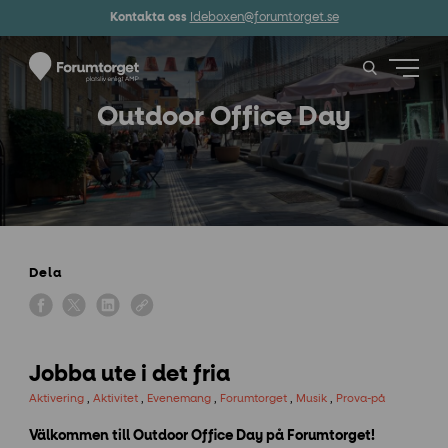
Kontakta oss
Ideboxen@forumtorget.se
Outdoor Office Day
Dela
Jobba ute i det fria
Aktivering
,
Aktivitet
,
Evenemang
,
Forumtorget
,
Musik
,
Prova-på
Välkommen till Outdoor Office Day på Forumtorget!