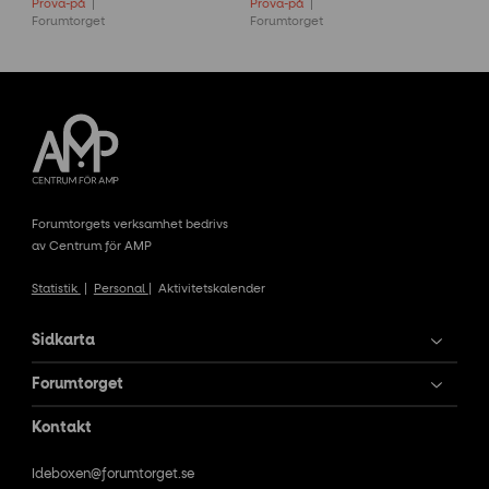
Prova-på
Prova-på
Forumtorget
Forumtorget
Forumtorgets verksamhet bedrivs
av Centrum för AMP
Statistik
|
Personal
|
Aktivitetskalender
Sidkarta
Forumtorget
Kontakt
Ideboxen@forumtorget.se