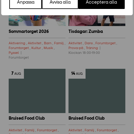
Anpassa
Avvisa alla
Acceptera alla
Sommartorget 2026
Tisdagar: Zumba
Aktivering
,
Aktivitet
,
Barn
,
Familj
,
Aktivitet
,
Dans
,
Forumtorget
,
Forumtorget
,
Kultur
,
Musik
,
Prova-på
,
Träning
Pyssel
Klockan 18:00-19:00
Forumtorget
7
14
AUG
AUG
Bruised Food Club
Bruised Food Club
Aktivitet
,
Familj
,
Forumtorget
,
Aktivitet
,
Familj
,
Forumtorget
,