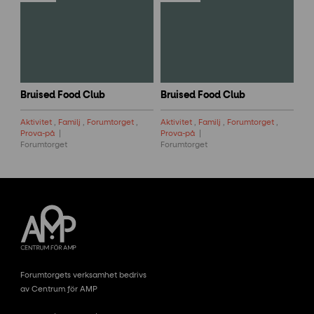
Bruised Food Club
Bruised Food Club
Aktivitet
,
Familj
,
Forumtorget
,
Aktivitet
,
Familj
,
Forumtorget
,
Prova-på
Prova-på
Forumtorget
Forumtorget
Forumtorgets verksamhet bedrivs
av Centrum för AMP