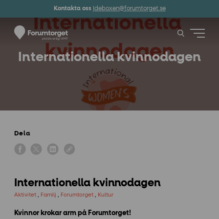
Kontakta oss
Ideboxen@forumtorget.se
Internationella kvinnodagen
Dela
Internationella kvinnodagen
Aktivitet
,
Familj
,
Forumtorget
,
Kultur
Kvinnor krokar arm på Forumtorget!