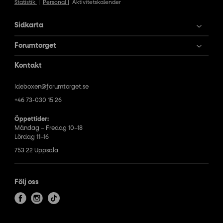
Statistik
|
Personal
|
Aktivitetskalender
Sidkarta
Forumtorget
Kontakt
Ideboxen@forumtorget.se
+46 73-030 15 26
Öppettider:
Måndag – Fredag 10–18
Lördag 11–16
753 22 Uppsala
Följ oss
f
i
t
a
n
i
c
s
k