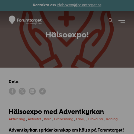
Kontakta oss
Ideboxen@forumtorget.se
Hälsoexpo!
Dela
Hälsoexpo med Adventkyrkan
Aktivering
,
Aktivitet
,
Barn
,
Evenemang
,
Familj
,
Prova-på
,
Träning
Adventkyrkan sprider kunskap om hälsa på Forumtorget!