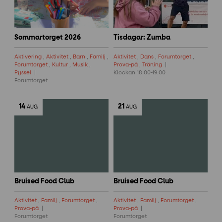
Sommartorget 2026
Tisdagar: Zumba
Aktivering
,
Aktivitet
,
Barn
,
Familj
,
Aktivitet
,
Dans
,
Forumtorget
,
Forumtorget
,
Kultur
,
Musik
,
Prova-på
,
Träning
Pyssel
Klockan 18:00-19:00
Forumtorget
14
21
AUG
AUG
Bruised Food Club
Bruised Food Club
Aktivitet
,
Familj
,
Forumtorget
,
Aktivitet
,
Familj
,
Forumtorget
,
Prova-på
Prova-på
Forumtorget
Forumtorget