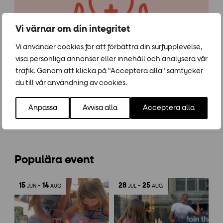
Vi värnar om din integritet
Vi använder cookies för att förbättra din surfupplevelse,
visa personliga annonser eller innehåll och analysera vår
trafik. Genom att klicka på "Acceptera alla" samtycker
du till vår användning av cookies.
Arrangör: Forumtorget
Anpassa
Avvisa alla
Acceptera alla
Populära event
15
-
14
28
-
25
JUN
AUG
JUL
AUG