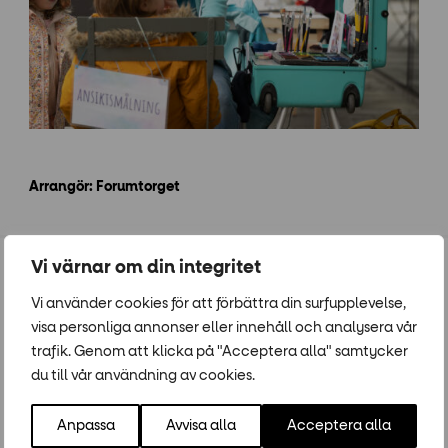
Arrangör: Forumtorget
Vi värnar om din integritet
Populära event
Vi använder cookies för att förbättra din surfupplevelse,
visa personliga annonser eller innehåll och analysera vår
15
-
14
28
-
25
JUN
AUG
JUL
AUG
trafik. Genom att klicka på "Acceptera alla" samtycker
du till vår användning av cookies.
Anpassa
Avvisa alla
Acceptera alla