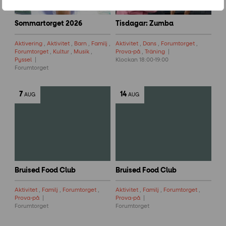
Sommartorget 2026
Tisdagar: Zumba
Aktivering
,
Aktivitet
,
Barn
,
Familj
,
Aktivitet
,
Dans
,
Forumtorget
,
Forumtorget
,
Kultur
,
Musik
,
Prova-på
,
Träning
Pyssel
Klockan 18:00-19:00
Forumtorget
7
14
AUG
AUG
Bruised Food Club
Bruised Food Club
Aktivitet
,
Familj
,
Forumtorget
,
Aktivitet
,
Familj
,
Forumtorget
,
Prova-på
Prova-på
Forumtorget
Forumtorget