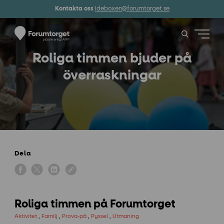
Kontakta oss
Ideboxen@forumtorget.se
Roliga timmen bjuder på
överraskningar
Dela
Roliga timmen på Forumtorget
Aktivitet
,
Familj
,
Prova-på
,
Pyssel
,
Utmaning