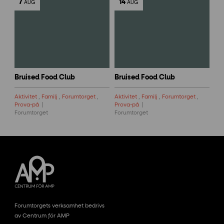
7
14
AUG
AUG
Bruised Food Club
Bruised Food Club
Aktivitet
,
Familj
,
Forumtorget
,
Aktivitet
,
Familj
,
Forumtorget
,
Prova-på
Prova-på
Forumtorget
Forumtorget
Forumtorgets verksamhet bedrivs
av Centrum för AMP