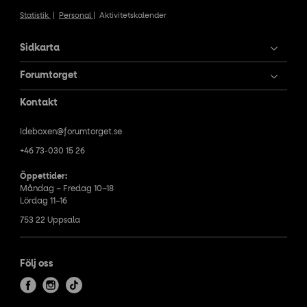
Statistik
|
Personal
|
Aktivitetskalender
Sidkarta
Forumtorget
Kontakt
Ideboxen@forumtorget.se
+46 73-030 15 26
Öppettider:
Måndag – Fredag 10–18
Lördag 11–16
753 22 Uppsala
Följ oss
f
i
t
a
n
i