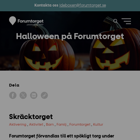
Kontakta oss
Ideboxen@forumtorget.se
Halloween på Forumtorget
Dela
Skräcktorget
Aktivering
,
Aktivitet
,
Barn
,
Familj
,
Forumtorget
,
Kultur
Forumtorget förvandlas till ett spökligt torg under