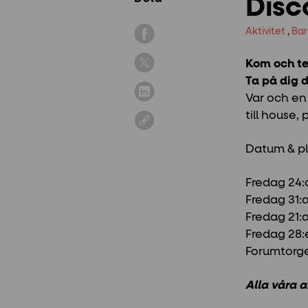
Disc
Aktivitet
,
Ba
Kom och te
Ta på dig 
Var och en 
till house
Datum & pl
Fredag 24:a
Fredag 31:a
Fredag 21:a
Fredag 28:e
Forumtorge
Alla våra a