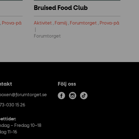
Bruised Food Club
,
Prova-på
Aktivitet
,
Familj
,
Forumtorget
,
Prova-på
Forumtorget
ntakt
Följ oss
boxen@forumtorget.se
f
i
t
73-030 15 26
a
n
i
c
s
k
ettider:
e
t
t
dag – Fredag 10–18
b
a
o
dag 11–16
o
g
k