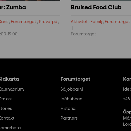
ar: Zumba
Bruised Food Club
Dans
,
Forumtorget
,
Prova-på
,
Aktivitet
,
Familj
,
Forumtorget
:00-19:00
Forumtorget
Sidkarta
Forumtorget
Ko
Kalendarium
Så jobbar vi
Ide
Om oss
Idéhubben
+46 
Stories
Historia
Öpp
Kontakt
Partners
Mån
Lör
Samarbeta