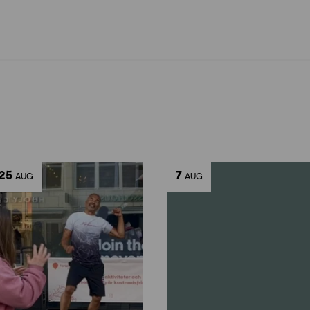
25
7
AUG
AUG