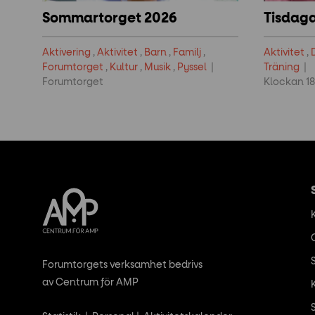
Sommartorget 2026
Tisdag
Aktivering
,
Aktivitet
,
Barn
,
Familj
,
Aktivitet
,
Forumtorget
,
Kultur
,
Musik
,
Pyssel
Träning
Forumtorget
Klockan 18
Forumtorgets verksamhet bedrivs
av Centrum för AMP