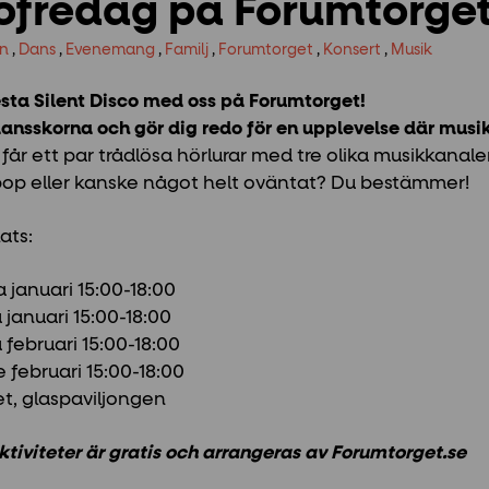
ofredag på Forumtorge
rn
,
Dans
,
Evenemang
,
Familj
,
Forumtorget
,
Konsert
,
Musik
sta Silent Disco med oss på Forumtorget!
dansskorna och gör dig redo för en upplevelse där musik
får ett par trådlösa hörlurar med tre olika musikkanaler
, pop eller kanske något helt oväntat? Du bestämmer!
ats:
 januari 15:00-18:00
 januari 15:00-18:00
 februari 15:00-18:00
 februari 15:00-18:00
t, glaspaviljongen
ktiviteter är gratis och arrangeras av Forumtorget.se