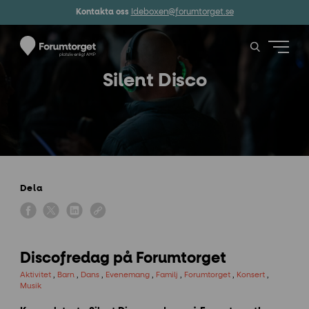
Kontakta oss
Ideboxen@forumtorget.se
Silent Disco
Dela
Discofredag på Forumtorget
Aktivitet
,
Barn
,
Dans
,
Evenemang
,
Familj
,
Forumtorget
,
Konsert
,
Musik