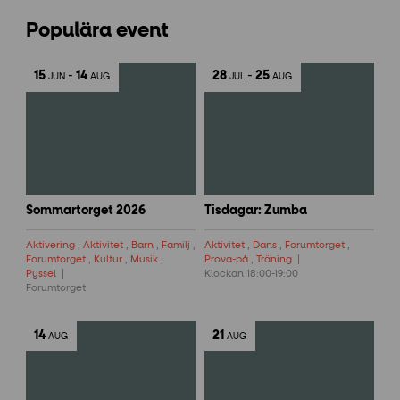
Populära event
15
-
14
28
-
25
JUN
AUG
JUL
AUG
Sommartorget 2026
Tisdagar: Zumba
Aktivering
,
Aktivitet
,
Barn
,
Familj
,
Aktivitet
,
Dans
,
Forumtorget
,
Forumtorget
,
Kultur
,
Musik
,
Prova-på
,
Träning
Pyssel
Klockan 18:00-19:00
Forumtorget
14
21
AUG
AUG