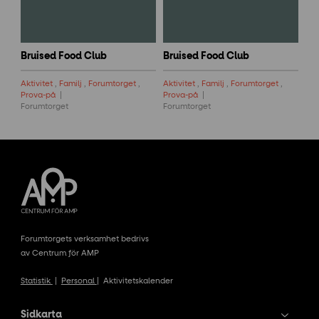
Bruised Food Club
Bruised Food Club
Aktivitet
,
Familj
,
Forumtorget
,
Aktivitet
,
Familj
,
Forumtorget
,
Prova-på
Prova-på
Forumtorget
Forumtorget
Forumtorgets verksamhet bedrivs
av Centrum för AMP
Statistik
|
Personal
|
Aktivitetskalender
Sidkarta